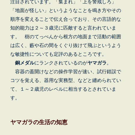
注目されています。「集まれ」「上を警戒しろ」
「地面が怪しい」というようなことを鳴き方やその
順序を変えることで伝え合っており、その言語的な
知的能力は２～３歳児に匹敵すると言われていま
す。 樹のてっぺんから根方の地面まで活動の範囲
は広く、藪や石の間をくぐり抜けて飛ぶというよう
な敏捷性についても定評のあるところです。
銅メダル
にランクされているのが
ヤマガラ
。
容器の蓋開けなどの操作学習が速い、試行錯誤で
コツを覚える、器用な実務型、などと纏められてい
て、１～２歳児のレベルに相当するとされていま
す。
ヤマガラの生活の知恵