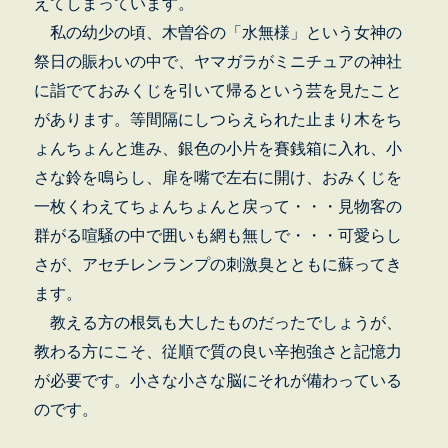
えてしまっています。
私の幼少の頃、木曽谷の「水無様」という女神の
祭日の賑わいの中で、ヤマガラがミニチュアの神社
に詣でておみくじを引いて帰るという芸を見たこと
があります。等間隔にしつらえられた止まり木をち
ょんちょんと進み、銀色の小片を賽銭箱に入れ、小
さな鈴を鳴らし、扉を嘴で左右に開け、おみくじを
一枚くわえてちょんちょんと戻って・・・見物客の
群がる喧騒の中で囲いも網も無しで・・・可愛らし
さが、アセチレンランプの刺激臭とともに蘇ってき
ます。
教える方の根気も大したものだったでしょうが、
教わる方にこそ、従順で質の良い辛抱強さと記憶力
が必要です。小さな小さな脳にそれが備わっている
のです。