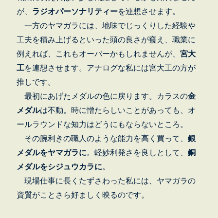
が、
ラジオパーソナリティー
を連想させます。
一方のヤマガラには、地味でじっくりした経験や
工夫を積み上げるといった頭の良さが窺え、職業に
例えれば、これもオーバーかもしれませんが、
宮大
工
を連想させます。アナログな私には宮大工の方が
推しです。
最初にあげたメダルの色に戻ります。カラスの
金
メダル
は不動。時に憎たらしいことがあっても、オ
ールラウンドな知力はどうにもならないところ。
その腕利きの職人のような能力を高く買って、
銀
メダルをヤマガラに
。軽妙利発さを良しとして、
銅
メダルをシジュウカラに
。
現場仕事に長くたずさわった私には、ヤマガラの
資質がことさら好ましく映るのです。