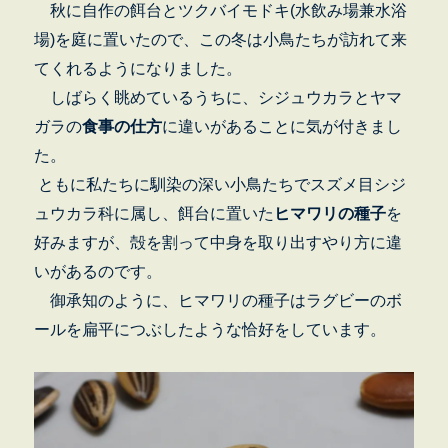
秋に自作の餌台とツクバイモドキ(水飲み場兼水浴
場)を庭に置いたので、この冬は小鳥たちが訪れて来
てくれるようになりました。
しばらく眺めているうちに、シジュウカラとヤマ
ガラの
食事の仕方
に違いがあることに気が付きまし
た。
ともに私たちに馴染の深い小鳥たちでスズメ目シジ
ュウカラ科に属し、餌台に置いた
ヒマワリの種子
を
好みますが、殻を割って中身を取り出すやり方に違
いがあるのです。
御承知のように、ヒマワリの種子はラグビーのボ
ールを扁平につぶしたような恰好をしています。