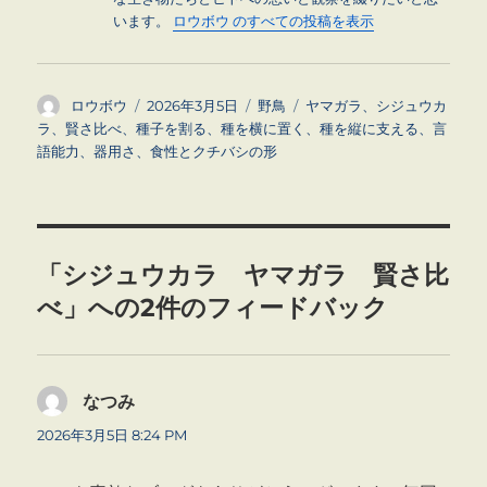
います。
ロウボウ のすべての投稿を表示
投
投
カ
タ
ロウボウ
2026年3月5日
野鳥
ヤマガラ、シジュウカ
稿
稿
テ
グ
ラ、賢さ比べ、種子を割る、種を横に置く、種を縦に支える、言
者
日:
ゴ
語能力、器用さ、食性とクチバシの形
リ
ー
「シジュウカラ ヤマガラ 賢さ比
べ」への2件のフィードバック
なつみ
よ
り:
2026年3月5日 8:24 PM