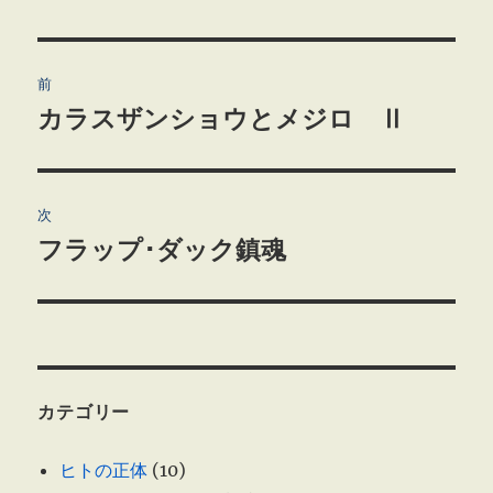
投
前
稿
カラスザンショウとメジロ Ⅱ
前
の
ナ
投
ビ
稿:
次
ゲ
フラップ･ダック鎮魂
次
の
ー
投
シ
稿:
ョ
カテゴリー
ン
ヒトの正体
(10)