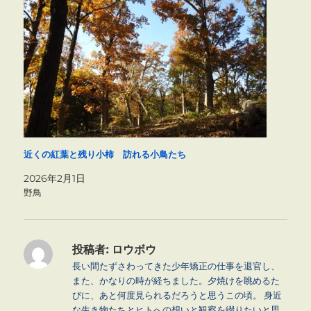
近くの紅葉と残り小柿 訪れる小鳥たち
2026年2月1日
野鳥
投稿者:
ロウボウ
長い間たずさわってきた少年矯正の仕事を退官し、
また、かなりの時が経ちました。夕焼けを眺めるた
びに、あと何度見られるだろうと思うこの頃。 身近
な生き物たちとヒトへの想いと観察を綴りたいと思