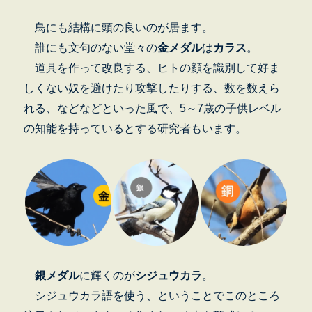
鳥にも結構に頭の良いのが居ます。
誰にも文句のない堂々の
金メダル
は
カラス
。
道具を作って改良する、ヒトの顔を識別して好ま
しくない奴を避けたり攻撃したりする、数を数えら
れる、などなどといった風で、5～7歳の子供レベル
の知能を持っているとする研究者もいます。
銀メダル
に輝くのが
シジュウカラ
。
シジュウカラ語を使う、ということでこのところ