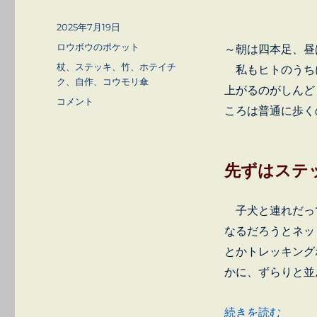
投
2025年7月19日
稿
カ
ロウボウのポケット
～朝は四本足、昼
日:
テ
タ
杖、ステッキ、竹、ホテイチ
私もヒトのうち
ゴ
グ
ク、自作、コウモリ傘
上がるのがしんど
リ
転
コメント
ー
ころは普通に歩く
ば
ぬ
先
の
先ずはステ
杖
ス
テ
子犬と連れだっ
ッ
なるだろうとネッ
キ
を
とかトレッキング
作
かに、ずらりと並
る
に
“転ばぬ先の杖 ス
続きを読む