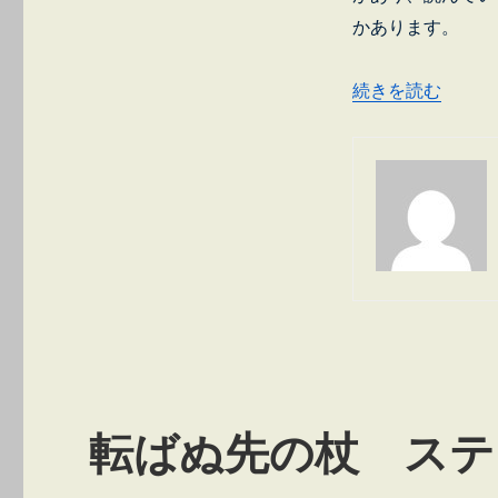
かあります。
“「方丈記」の不思
続きを読む
転ばぬ先の杖 ステ