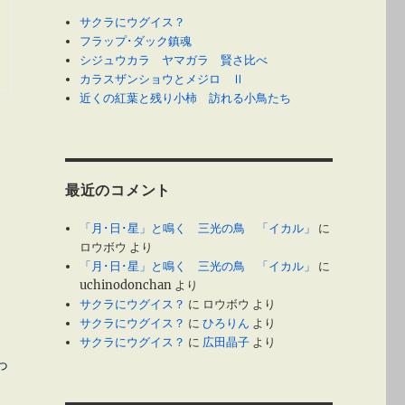
サクラにウグイス？
フラップ･ダック鎮魂
シジュウカラ ヤマガラ 賢さ比べ
カラスザンショウとメジロ Ⅱ
近くの紅葉と残り小柿 訪れる小鳥たち
最近のコメント
「月･日･星」と鳴く 三光の鳥 「イカル」
に
ロウボウ
より
「月･日･星」と鳴く 三光の鳥 「イカル」
に
uchinodonchan
より
サクラにウグイス？
に
ロウボウ
より
サクラにウグイス？
に
ひろりん
より
サクラにウグイス？
に
広田晶子
より
っ