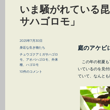
いま騒がれている昆
サハゴロモ」
投
2025年7月30日
稿
庭のアケビ
カ
身近な生き物たち
日:
テ
タ
チュウゴクアミガサハゴロ
ゴ
グ
モ、アオバハゴロモ、外来
この年の初夏も7
リ
種、ハゴロモ
ー
いているのを見付
い
10件のコメント
ていて、なんとも
ま
騒
が
れ
て
い
る