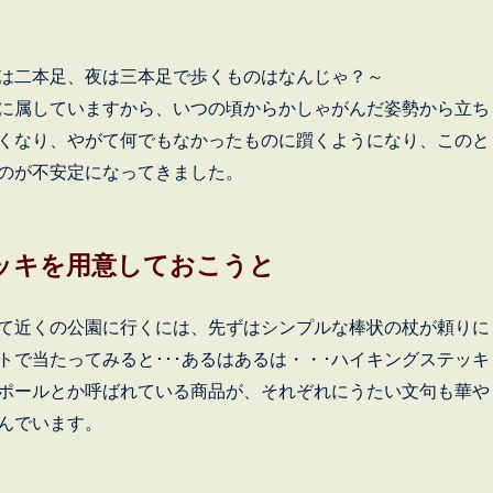
は二本足、夜は三本足で歩くものはなんじゃ？～
に属していますから、いつの頃からかしゃがんだ姿勢から立ち
くなり、やがて何でもなかったものに躓くようになり、このと
のが不安定になってきました。
ッキを用意しておこうと
て近くの公園に行くには、先ずはシンプルな棒状の杖が頼りに
トで当たってみると･･･あるはあるは・・･ハイキングステッキ
ポールとか呼ばれている商品が、それぞれにうたい文句も華や
んでいます。
テッキを作る” の