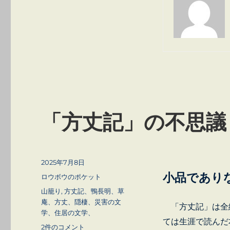
「方丈記」の不思議
投
2025年7月8日
稿
小品であり
カ
ロウボウのポケット
日:
テ
タ
山籠り
,
方丈記、鴨長明、草
ゴ
グ
庵、方丈、隠棲、災害の文
「方丈記」は全編
リ
学、住居の文学、
ー
ては生涯で読んだ
「方
2件のコメント