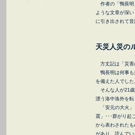
作者の「鴨長明
丈
記」
ような文章が深い
の
に引き出されて音
不
思
議
へ
天災人災
の
方丈記は「災害
鴨長明は何事も
を備えた人でした
そんな人が21歳
漂う洛中洛外を転
「安元の大火」
震」･･･群がり
から表わされたも
があり、読んでい