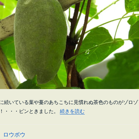
に続いている葉や蔓のあちこちに見慣れぬ茶色のものがゾロゾ
“いま騒がれている昆虫 「チュウ
続きを読む
！・・・ピンときました。
ロウボウ