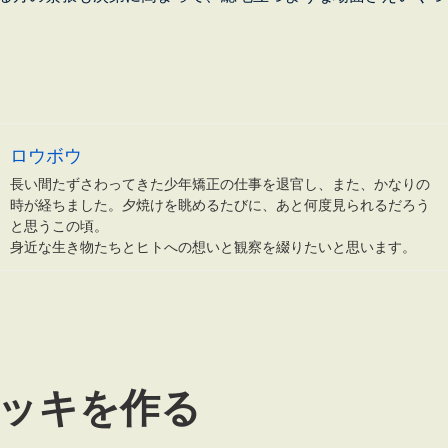
議” の
ロウボウ
長い間たずさわってきた少年矯正の仕事を退官し、また、かなりの
時が経ちました。夕焼けを眺めるたびに、あと何度見られるだろう
と思うこの頃。
身近な生き物たちとヒトへの想いと観察を綴りたいと思います。
ッキを作る