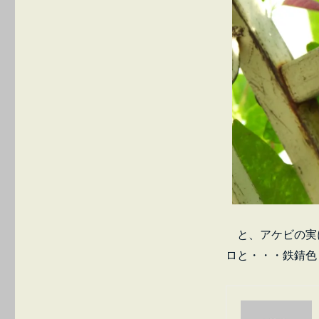
昆
虫
「チ
ュ
ウ
ゴ
ク
ア
ミ
ガ
サ
ハ
ゴ
ロ
モ」
へ
と、アケビの実
の
ロと・・・鉄錆色