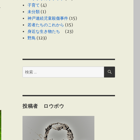
子育て
(4)
未分類
(1)
神戸連続児童殺傷事件
(15)
若者たちのこれから
(15)
身近な生き物たち
(23)
野鳥
(123)
検
検
索
索:
投稿者 ロウボウ