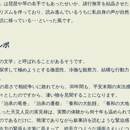
」は琵琶や琴の名手でもあったせいか、諸行無常を結晶させた
リズムを伴っており、読み進んでいるうちに私自身の声が自然
読に移っている･･･といった風です。
のルポ
の文学」と呼ばれることがあるそうです。
探求して極めようとする徹底性、冷徹な観察力、結構な行動力
。
の若さで相続争いに敗れてから、30年間も、平安末期の末法
々としたのですから、凄い物を見聞することになります。
「治承の竜巻」「治承の遷都」「養和の大飢饉」「養和の大地
起こった天災人災の実見禄は、実際の体験から何十年も温められ
のであるだけに、簡潔でありながら叙事詩を読むような緊迫感
る方の緊張も次第に高まって、総毛立つような場面さえいくつ