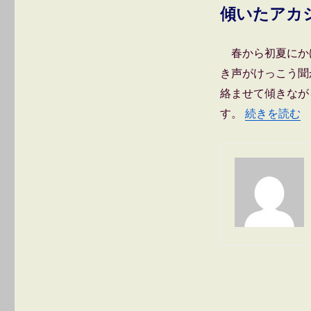
れ
傾いたアカ
た
と
き
春から初夏にか
は
き声がけっこう聞
ど
う
絡ませて傾きなが
す
“河川敷が溢
続きを読む
す。
る
の･･･
「キ
ジ」
に