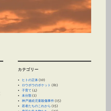
カテゴリー
ヒトの正体
(10)
ロウボウのポケット
(81)
子育て
(4)
俯
未分類
(1)
神戸連続児童殺傷事件
(15)
若者たちのこれから
(15)