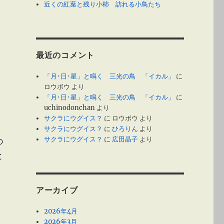
近くの紅葉と残り小柿 訪れる小鳥たち
最近のコメント
「月･日･星」と鳴く 三光の鳥 「イカル」
に
ロウボウ
より
「月･日･星」と鳴く 三光の鳥 「イカル」
に
uchinodonchan
より
サクラにウグイス？
に
ロウボウ
より
、
サクラにウグイス？
に
ひろりん
より
サクラにウグイス？
に
広田晶子
より
の
と
アーカイブ
2026年4月
2026年3月