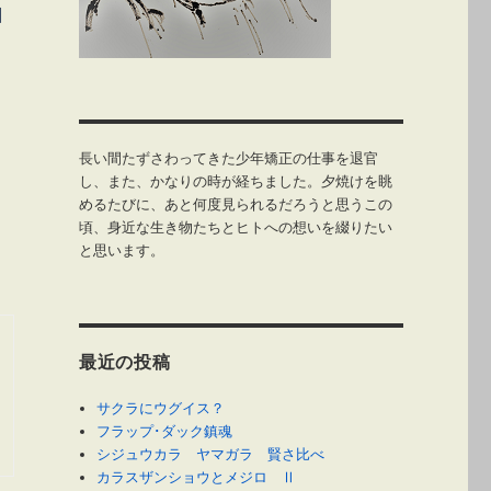
目
長い間たずさわってきた少年矯正の仕事を退官
し、また、かなりの時が経ちました。夕焼けを眺
めるたびに、あと何度見られるだろうと思うこの
頃、身近な生き物たちとヒトへの想いを綴りたい
と思います。
-Ⅰ 少年犯罪の俯瞰〔戦後編〕” の
最近の投稿
サクラにウグイス？
フラップ･ダック鎮魂
シジュウカラ ヤマガラ 賢さ比べ
カラスザンショウとメジロ Ⅱ