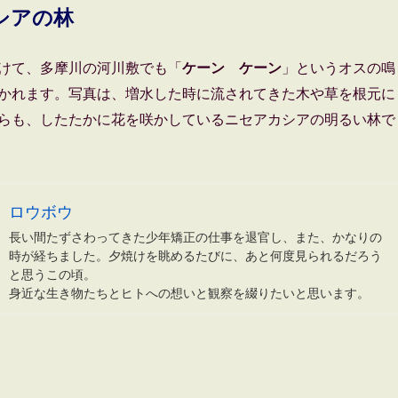
シアの林
けて、多摩川の河川敷でも「
ケーン ケーン
」というオスの鳴
かれます。写真は、増水した時に流されてきた木や草を根元に
らも、したたかに花を咲かしているニセアカシアの明るい林で
れたときはどうするの･･･「キジ」” の
ロウボウ
長い間たずさわってきた少年矯正の仕事を退官し、また、かなりの
時が経ちました。夕焼けを眺めるたびに、あと何度見られるだろう
と思うこの頃。
身近な生き物たちとヒトへの想いと観察を綴りたいと思います。