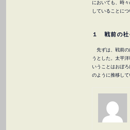
においても、時々
童
殺
していることにつ
傷
事
件
１ 戦前の社
Ⅺ
－
Ⅱ
先ずは、戦前の
少
うとした。太平洋
年
犯
いうことはおぼろ
罪
のように推移して
の
俯
瞰
[戦
前
編]
に