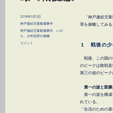
投
2018年5月3日
「神戸連続児童
稿
カ
神戸連続児童殺傷事件
罪を俯瞰してみる
日:
テ
タ
神戸連続児童殺傷事件、いの
ゴ
グ
ち、少年犯罪の俯瞰
リ
神
コメント
１ 戦後の少
ー
戸
連
戦後、この国の
続
児
のピークは敗戦直後
童
第三の波のピークは
殺
傷
事
第一の波と医療
件
第一の波を構成
Ⅺ-
Ⅰ
れている。
少
「生活のための基
年