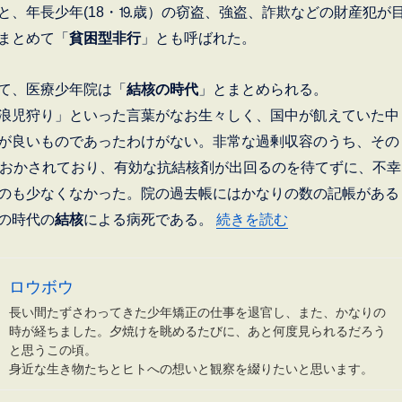
と、年長少年(18・⒚歳）の窃盗、強盗、詐欺などの財産犯が
まとめて「
貧困型非行
」とも呼ばれた。
て、医療少年院は「
結核の時代
」とまとめられる。
浪児狩り」といった言葉がなお生々しく、国中が飢えていた中
が良いものであったわけがない。非常な過剰収容のうち、その
におかされており、有効な抗結核剤が出回るのを待てずに、不幸
のも少なくなかった。院の過去帳にはかなりの数の記帳がある
“神戸連続児童殺傷事件 Ⅺ
続きを読む
の時代の
結核
による病死である。
ロウボウ
長い間たずさわってきた少年矯正の仕事を退官し、また、かなりの
時が経ちました。夕焼けを眺めるたびに、あと何度見られるだろう
と思うこの頃。
身近な生き物たちとヒトへの想いと観察を綴りたいと思います。