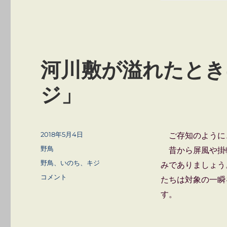
河川敷が溢れたとき
ジ」
投
2018年5月4日
ご存知のように
稿
カ
野鳥
昔から屏風や掛
日:
テ
タ
野鳥、いのち、キジ
みでありましょう
ゴ
グ
河
コメント
たちは対象の一瞬
リ
川
ー
す。
敷
が
溢