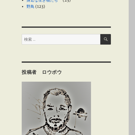
身近な生き物たち
(23)
野鳥
(123)
検
検
索
索:
投稿者 ロウボウ
、