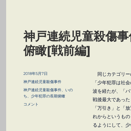
神戸連続児童殺傷事
俯瞰[戦前編]
投
2018年5月7日
同じカテゴリー
稿
カ
神戸連続児童殺傷事件
「少年犯罪は社会
日:
テ
タ
神戸連続児童殺傷事件、いの
波を経たが、「バ
ゴ
グ
ち、少年犯罪の長期俯瞰
戦後最大であった
リ
神
コメント
ー
「万引き」と「放
戸
連
れからというもの
続
るようにして、少
児