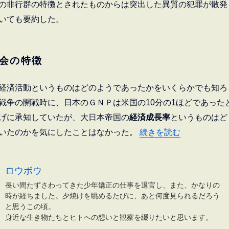
の非行群の特徴とされたものからは突出した異質の犯罪が散発
いても要約した。
会の特徴
経済活動というものはどのようであったかをいくらかでも知ろ
戦争の開戦時に、日本のＧＮＰは米国の10分の1ほどであった
げに承知していたが、大日本帝国の
経済成長率
というものはど
“神戸連続児童殺傷事件 
続きを読む
いたのかを気にしたことはなかった。
ロウボウ
長い間たずさわってきた少年矯正の仕事を退官し、また、かなりの
時が経ちました。夕焼けを眺めるたびに、あと何度見られるだろう
と思うこの頃。
身近な生き物たちとヒトへの想いと観察を綴りたいと思います。