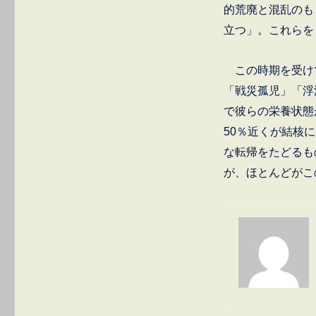
的荒廃と混乱のも
犯
罪
立つ」。これらを
の
俯
瞰
この時期を受け
〔戦
「戦災孤児」「浮
後
で彼らの栄養状態
編〕
に
50％近くが結核
な転帰をたどるも
が、ほとんどがこ