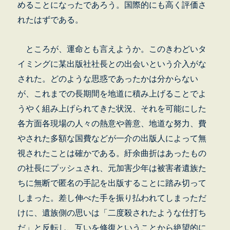
めることになったであろう。国際的にも高く評価さ
れたはずである。
ところが、運命とも言えようか。このきわどいタ
イミングに某出版社社長との出会いという介入がな
された。どのような思惑であったかは分からない
が、これまでの長期間を地道に積み上げることでよ
うやく組み上げられてきた状況、それを可能にした
各方面各現場の人々の熱意や善意、地道な努力、費
やされた多額な国費などが一介の出版人によって無
視されたことは確かである。紆余曲折はあったもの
の社長にプッシュされ、元加害少年は被害者遺族た
ちに無断で匿名の手記を出版することに踏み切って
しまった。差し伸べた手を振り払われてしまっただ
けに、遺族側の思いは「二度殺されたような仕打ち
だ」と反転し、互いを修復ということから絶望的に