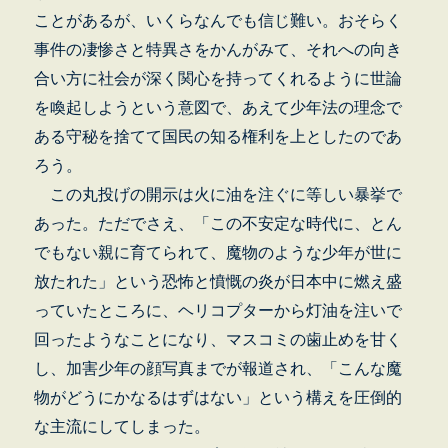
ことがあるが、いくらなんでも信じ難い。おそらく
事件の凄惨さと特異さをかんがみて、それへの向き
合い方に社会が深く関心を持ってくれるように世論
を喚起しようという意図で、あえて少年法の理念で
ある守秘を捨てて国民の知る権利を上としたのであ
ろう。
この丸投げの開示は火に油を注ぐに等しい暴挙で
あった。ただでさえ、「この不安定な時代に、とん
でもない親に育てられて、魔物のような少年が世に
放たれた」という恐怖と憤慨の炎が日本中に燃え盛
っていたところに、ヘリコプターから灯油を注いで
回ったようなことになり、マスコミの歯止めを甘く
し、加害少年の顔写真までが報道され、「こんな魔
物がどうにかなるはずはない」という構えを圧倒的
な主流にしてしまった。