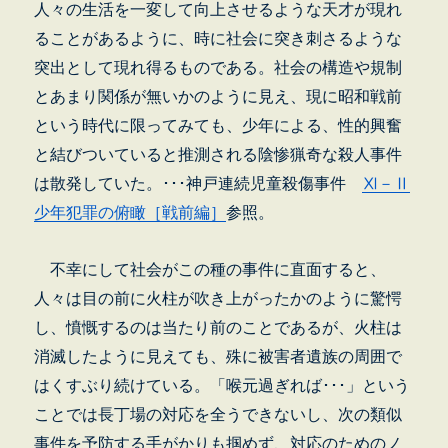
人々の生活を一変して向上させるような天才が現れ
ることがあるように、時に社会に突き刺さるような
突出として現れ得るものである。社会の構造や規制
とあまり関係が無いかのように見え、現に昭和戦前
という時代に限ってみても、少年による、性的興奮
と結びついていると推測される陰惨猟奇な殺人事件
は散発していた。･･･神戸連続児童殺傷事件
Ⅺ－Ⅱ
少年犯罪の俯瞰［戦前編］
参照。
不幸にして社会がこの種の事件に直面すると、
人々は目の前に火柱が吹き上がったかのように驚愕
し、憤慨するのは当たり前のことであるが、火柱は
消滅したように見えても、殊に被害者遺族の周囲で
はくすぶり続けている。「喉元過ぎれば･･･」という
ことでは長丁場の対応を全うできないし、次の類似
事件を予防する手がかりも掴めず、対応のためのノ