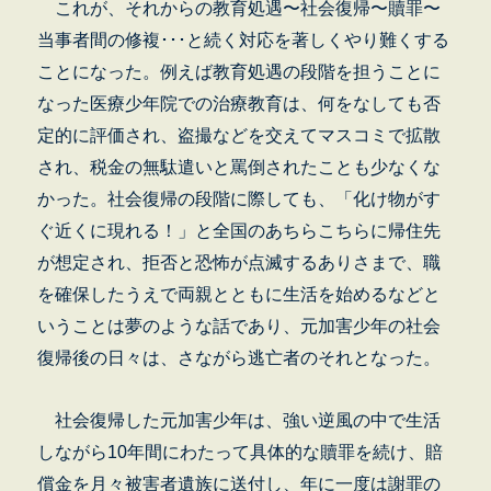
これが、それからの教育処遇〜社会復帰〜贖罪〜
当事者間の修複･･･と続く対応を著しくやり難くする
ことになった。例えば教育処遇の段階を担うことに
なった医療少年院での治療教育は、何をなしても否
定的に評価され、盗撮などを交えてマスコミで拡散
され、税金の無駄遣いと罵倒されたことも少なくな
かった。社会復帰の段階に際しても、「化け物がす
ぐ近くに現れる！」と全国のあちらこちらに帰住先
が想定され、拒否と恐怖が点滅するありさまで、職
を確保したうえで両親とともに生活を始めるなどと
いうことは夢のような話であり、元加害少年の社会
復帰後の日々は、さながら逃亡者のそれとなった。
社会復帰した元加害少年は、強い逆風の中で生活
しながら10年間にわたって具体的な贖罪を続け、賠
償金を月々被害者遺族に送付し、年に一度は謝罪の