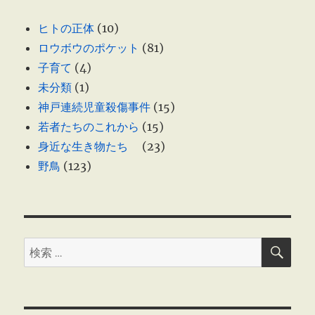
傷
事
ヒトの正体
(10)
件
ロウボウのポケット
(81)
ⅩⅣ
一
子育て
(4)
件
未分類
(1)
記
神戸連続児童殺傷事件
(15)
録
が
若者たちのこれから
(15)
廃
身近な生き物たち
(23)
棄
野鳥
(123)
さ
れ
て
し
ま
っ
検
検
索
た
索:
へ
の