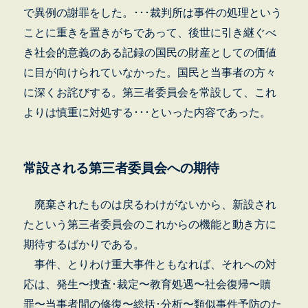
で異例の謝罪をした。･･･裁判所は事件の処理という
ことに重きを置きがちであって、後世に引き継ぐべ
き社会的意義のある記録の国民の財産としての価値
に目が向けられていなかった。国民と当事者の方々
に深くお詫びする。第三者委員会を常設して、これ
よりは慎重に対処する･･･といった内容であった。
常設される第三者委員会への期待
廃棄されたものは戻るわけがないから、新設され
たという第三者委員会のこれからの機能と動き方に
期待するばかりである。
事件、とりわけ重大事件ともなれば、それへの対
応は、発生〜捜査･裁定〜教育処遇〜社会復帰〜贖
罪〜当事者間の修復〜総括･分析〜類似事件予防のた