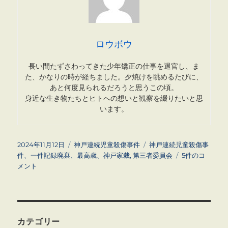
ロウボウ
長い間たずさわってきた少年矯正の仕事を退官し、ま
た、かなりの時が経ちました。夕焼けを眺めるたびに、
あと何度見られるだろうと思うこの頃。
身近な生き物たちとヒトへの想いと観察を綴りたいと思
います。
投
カ
タ
2024年11月12日
神戸連続児童殺傷事件
神戸連続児童殺傷事
稿
テ
グ
神
件、一件記録廃棄、最高歳、神戸家裁
,
第三者委員会
5件のコ
日:
ゴ
戸
メント
リ
連
ー
続
児
童
殺
カテゴリー