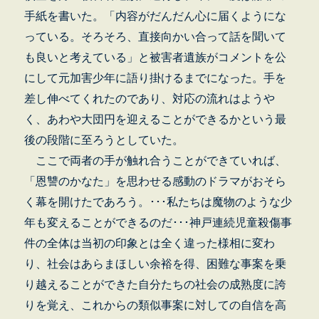
手紙を書いた。「内容がだんだん心に届くようにな
っている。そろそろ、直接向かい合って話を聞いて
も良いと考えている」と被害者遺族がコメントを公
にして元加害少年に語り掛けるまでになった。手を
差し伸べてくれたのであり、対応の流れはようや
く、あわや大団円を迎えることができるかという最
後の段階に至ろうとしていた。
ここで両者の手が触れ合うことができていれば、
「恩讐のかなた」を思わせる感動のドラマがおそら
く幕を開けたであろう。･･･私たちは魔物のような少
年も変えることができるのだ･･･神戸連続児童殺傷事
件の全体は当初の印象とは全く違った様相に変わ
り、社会はあらまほしい余裕を得、困難な事案を乗
り越えることができた自分たちの社会の成熟度に誇
りを覚え、これからの類似事案に対しての自信を高