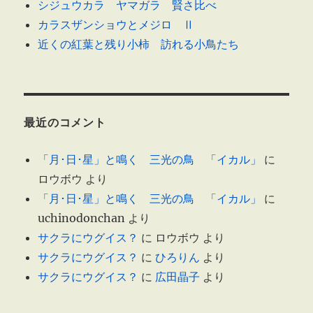
シジュウカラ ヤマガラ 賢さ比べ
カラスザンショウとメジロ Ⅱ
近くの紅葉と残り小柿 訪れる小鳥たち
最近のコメント
「月･日･星」と鳴く 三光の鳥 「イカル」
に
ロウボウ
より
「月･日･星」と鳴く 三光の鳥 「イカル」
に
uchinodonchan
より
サクラにウグイス？
に
ロウボウ
より
サクラにウグイス？
に
ひろりん
より
サクラにウグイス？
に
広田晶子
より