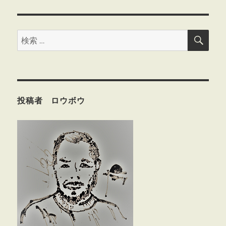
検
検
索
索:
投稿者 ロウボウ