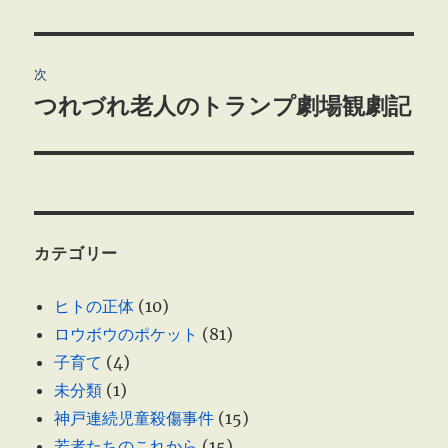
の
ナ
投
ビ
稿:
次
ゲ
つれづれ老人のトランプ劇場観劇記
次
の
ー
投
シ
稿:
ョ
カテゴリー
ン
ヒトの正体
(10)
ロウボウのポケット
(81)
子育て
(4)
未分類
(1)
神戸連続児童殺傷事件
(15)
若者たちのこれから
(15)