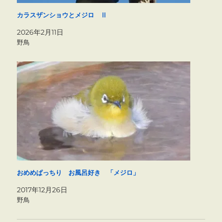
カラスザンショウとメジロ Ⅱ
2026年2月11日
野鳥
おめめぱっちり お風呂好き 「メジロ」
2017年12月26日
野鳥