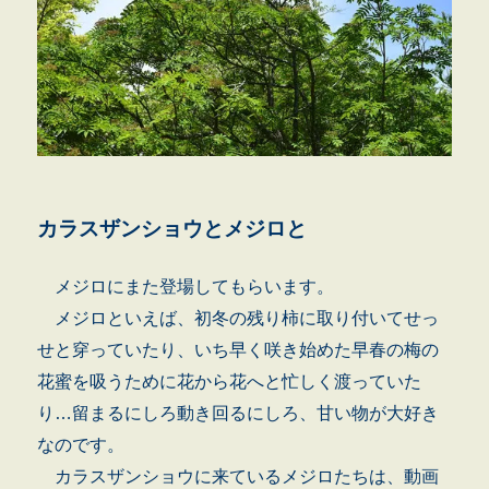
カラスザンショウとメジロと
メジロにまた登場してもらいます。
メジロといえば、初冬の残り柿に取り付いてせっ
せと穿っていたり、いち早く咲き始めた早春の梅の
花蜜を吸うために花から花へと忙しく渡っていた
り…留まるにしろ動き回るにしろ、甘い物が大好き
なのです。
カラスザンショウに来ているメジロたちは、動画