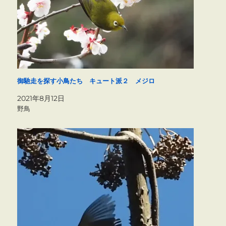
御馳走を探す小鳥たち キュート派２ メジロ
2021年8月12日
野鳥