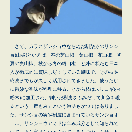
さて、カラスザンショウならぬお馴染みのサンシ
ョ(山椒)といえば、春の芽山椒・葉山椒・花山椒、初
夏の実山椒、秋から冬の粉山椒…と殊に私たち日本
人が徹底的に賞味し尽くしている風味で、その枝や
樹皮までもが久しく活用されてきました。使うたび
に微妙な香味が料理に移ることから枝はスリコギ(擂
粉木)に加工され、剝いだ樹皮をもみだして川魚を獲
るという「毒もみ」という漁法もかつてはありまし
た。サンショの実や樹皮に含まれているサンショオ
ール、サンショウアミドは辛み成分として知られて
いて大きな害はないとされているものの、キサント