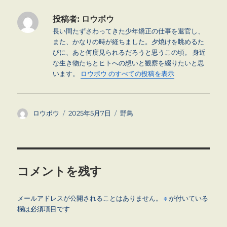
投稿者:
ロウボウ
長い間たずさわってきた少年矯正の仕事を退官し、
また、かなりの時が経ちました。夕焼けを眺めるた
びに、あと何度見られるだろうと思うこの頃。 身近
な生き物たちとヒトへの想いと観察を綴りたいと思
います。
ロウボウ のすべての投稿を表示
投
投
カ
ロウボウ
2025年5月7日
野鳥
稿
稿
テ
者
日:
ゴ
リ
ー
コメントを残す
メールアドレスが公開されることはありません。
※
が付いている
欄は必須項目です