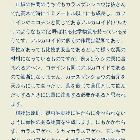
山椒の仲間のうちでもカラスザンショウは抜きん
でた高木で時に１５メートル以上にも成長し、カフ
ェインやニコチンと同じであるアルカロイド(アルカ
リのようなもの)と呼ばれる化学物質を持っているそ
うです。アルカロイドの多くの作用は温和であり、
毒性があっても比較的安全であるとして様々な薬の
材料になっているものですが、例えばケシの実に含
まれるアヘン、コデインも同じアルカロイドである
ので油断はなりません。カラスザンショウの若芽を
天ぷらにして食べたり、葉を煎じて薬用として飲ん
だりするときには量に注意する必要があると思われ
ます。
植物は原則、昆虫や動物にやたらに食べられない
ように毒性のある物質を生成します。にもかかわら
ず、カラスアゲハ、ミヤマカラスアゲハ、モンキア