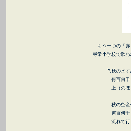
もう一つの「赤
尋常小学校で歌わ
〽秋の水すみ
何百何千 揃
上（のぼ）っ
秋の空金色の
何百何千 並
流れて行くよ