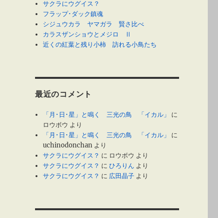
サクラにウグイス？
フラップ･ダック鎮魂
シジュウカラ ヤマガラ 賢さ比べ
カラスザンショウとメジロ Ⅱ
近くの紅葉と残り小柿 訪れる小鳥たち
最近のコメント
「月･日･星」と鳴く 三光の鳥 「イカル」
に
ロウボウ
より
「月･日･星」と鳴く 三光の鳥 「イカル」
に
uchinodonchan
より
サクラにウグイス？
に
ロウボウ
より
サクラにウグイス？
に
ひろりん
より
サクラにウグイス？
に
広田晶子
より