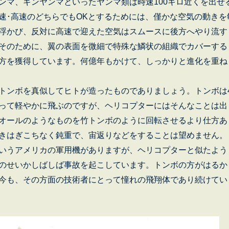
ンマ、ギンヤンマといったヤンマ類は時速100キロ近くを出せ
速･高速のどちらでもOKとするためには、僅かな空気の動きを
浮かび、反対に高速で迎えた空気はスムースに後方へやり流す
そのために、翼の表面を微細で特殊な鱗状の組織でカバーする
方を獲得しています。何億年もかけて、しっかりと進化を重ね
ンボを真似してヒトが造ったものでありましょう。トンボは
って軽やかに飛ぶのですが、ヘリコプターにはそんなことは出
オールのようなものを竹トンボのように回転させるより仕方あ
きはぎこちなく鈍重で、宙返りなどをすることは望めません。
いうアメリカの軍用機がありますが、ヘリコプターと似たよう
のせいかしばしば事故を起こしています。トンボの方がはるか
今も、その方面の技術者にとって憧れの飛翔体であり続けてい