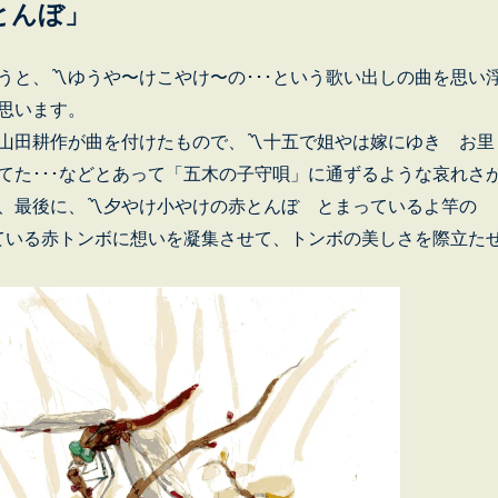
とんぼ」
うと、〽ゆうや〜けこやけ〜の･･･という歌い出しの曲を思い
思います。
山田耕作が曲を付けたもので、〽十五で姐やは嫁にゆき お里
てた･･･などとあって「五木の子守唄」に通ずるような哀れさ
、最後に、〽夕やけ小やけの赤とんぼ とまっているよ竿の
している赤トンボに想いを凝集させて、トンボの美しさを際立た