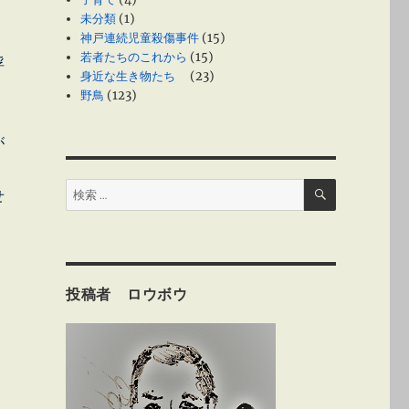
未分類
(1)
神戸連続児童殺傷事件
(15)
若者たちのこれから
(15)
浮
身近な生き物たち
(23)
野鳥
(123)
が
検
検
せ
索
索:
投稿者 ロウボウ