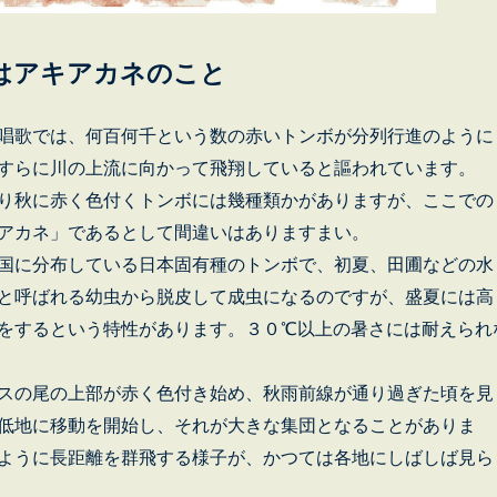
はアキアカネのこと
唱歌では、何百何千という数の赤いトンボが分列行進のように
すらに川の上流に向かって飛翔していると謳われています。
り秋に赤く色付くトンボには幾種類かがありますが、ここでの
アカネ」であるとして間違いはありますまい。
国に分布している日本固有種のトンボで、初夏、田圃などの水
と呼ばれる幼虫から脱皮して成虫になるのですが、盛夏には高
をするという特性があります。３０℃以上の暑さには耐えられ
スの尾の上部が赤く色付き始め、秋雨前線が通り過ぎた頃を見
低地に移動を開始し、それが大きな集団となることがありま
ように長距離を群飛する様子が、かつては各地にしばしば見ら