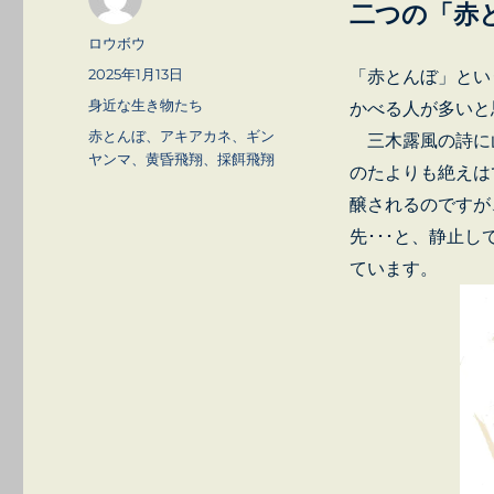
二つの「赤
投
ロウボウ
稿
投
2025年1月13日
「赤とんぼ」とい
者
稿
カ
身近な生き物たち
かべる人が多いと
日:
テ
タ
赤とんぼ、アキアカネ、ギン
三木露風の詩に
ゴ
グ
ヤンマ、黄昏飛翔、採餌飛翔
のたよりも絶えは
リ
ー
醸されるのですが
先･･･と、静止
ています。