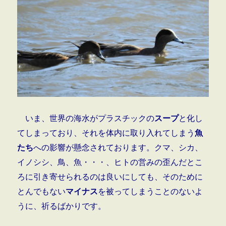
いま、世界の海水がプラスチックの
スープ
と化し
てしまっており、それを体内に取り入れてしまう
魚
たち
への影響が懸念されております。クマ、シカ、
イノシシ、鳥、魚・・・、ヒトの営みの歪んだとこ
ろに引き寄せられるのは良いにしても、そのために
とんでもない
マイナス
を被ってしまうことのないよ
うに、祈るばかりです。