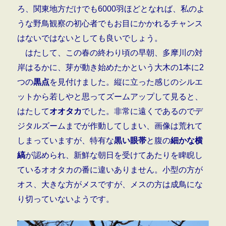
ろ、関東地方だけでも6000羽ほどとなれば、私のよ
うな野鳥観察の初心者でもお目にかかれるチャンス
はないではないとしても良いでしょう。
はたして、この春の終わり頃の早朝、多摩川の対
岸はるかに、芽が動き始めたかという大木の1本に2
つの
黒点
を見付けました。縦に立った感じのシルエ
ットから若しやと思ってズームアップして見ると、
はたして
オオタカ
でした。非常に遠くであるのでデ
ジタルズームまでが作動してしまい、画像は荒れて
しまっていますが、特有な
黒い眼帯
と腹の
細かな横
縞
が認められ、新鮮な朝日を受けてあたりを睥睨し
ているオオタカの番に違いありません。小型の方が
オス、大きな方がメスですが、メスの方は成鳥にな
り切っていないようです。