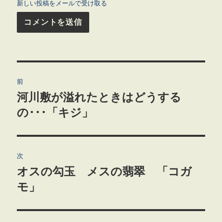
新しい投稿をメールで受け取る
投
前
稿
河川敷が溢れたときはどうする
前
の
の･･･「キジ」
ナ
投
ビ
稿:
ゲ
次
オスの勾玉 メスの翡翠 「コガ
次
ー
の
モ」
シ
投
稿:
ョ