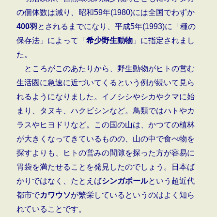
の個体数は減り、昭和59年(1980)には全国でわずか
400羽
とされるまでになり、平成5年(1993)に「種の
保存法」によって「
希少野生動物
」に指定されまし
た。
ところがこのあたりから、野生動物がヒトの営む
生活圏に急速に近づいてくるという例が続いて見ら
れるようになりました。イノシシやシカやクマに始
まり、タヌキ、ハクビシンなど。鳥類ではハトやカ
ラスやヒヨドリなど。この国の山は、かつての植林
が大きくなってきているものの、山の中で食べ物を
探すよりも、ヒトの営みの間隙を探った方が容易に
胃袋を満たせることを発見したのでしょう。日本ば
かりではなく、たとえば
シンガポール
という超近代
都市で
カワウソ
が繁栄しているというのはよく知ら
れていることです。