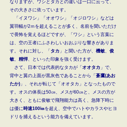
なりますが、ワシとタカとの違いは一口に云って、
その大きさに依っています。
「イヌワシ」「オオワシ」「オジロワシ」などは
翼羽幅が2ｍを超えることが多く、名前を聞いただけ
で畏怖を覚えるほどですが、「ワシ」という言葉に
は、空の王者にふさわしいおおぶりな響きがありま
す。それに対し、「
タカ
」と聞いた方が、
機敏
、
俊
敏
、
精悍
、といった印象を強く受けます。
さて、日本では代表的なタカが「
オオタカ
」で、
背中と翼の上面が黒灰色であることから「
蒼鷹(あお
たか)
」、それが転じて「オオタカ」となったもので
す。オスの体長は50㎝、メスが60㎝と、メスの方が
大きく、ともに俊敏で飛翔能力は高く、急降下時に
は優に
時速100㎞
を超え、空中でハトやカラスやヒヨ
ドリを捕えるという能力を備えています。