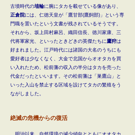
古墳時代の
埴輪
に腕にタカを載せている像があり、
正倉院
には、仁徳天皇が「鷹甘部(鷹飼部)」という専
門職を置いたという文書が残されているそうです。
それから、坂上田村麻呂、織田信長、徳川家康、三
代将軍家光、といったときどきの英傑たちに
鷹狩
は
好まれました。江戸時代には諸国の大名のうちにも
愛好者は少なくなく、大金で北国からオオタカを買
い入れたため、松前藩の収入の半分はタカを売った
代金だったといいます。その松前藩は「巣鷹山」と
いった入山を禁止する区域を設けてタカの繁殖をう
ながしました。
絶滅の危機からの復活
明治以来、自然環境の減少傾向とともにオオタカ