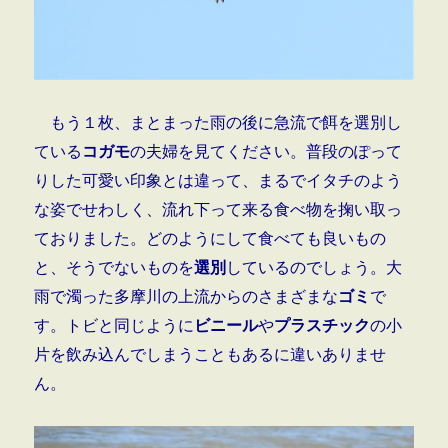
もう１枚、まとまった雨の後に急流で餌を選別し
ている
コガモ
の夫婦を見てください。普段のぽって
りした可愛い印象とは違って、まるでイタチのよう
な姿でせわしく、流れ下って来る食べ物を掬い取っ
ておりました。どのようにして食べても良いもの
と、そうでないものを
選別
しているのでしょう。大
雨で濁った多摩川の上流からのさまざまな
ゴミ
で
す。トビと同じように
ビニール
や
プラスチック
の小
片を飲み込んでしまうこともあるに違いありませ
ん。