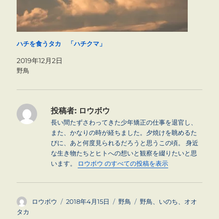
ハチを食うタカ 「ハチクマ」
2019年12月2日
野鳥
投稿者:
ロウボウ
長い間たずさわってきた少年矯正の仕事を退官し、
また、かなりの時が経ちました。夕焼けを眺めるた
びに、あと何度見られるだろうと思うこの頃。 身近
な生き物たちとヒトへの想いと観察を綴りたいと思
います。
ロウボウ のすべての投稿を表示
投
投
カ
タ
ロウボウ
2018年4月15日
野鳥
野鳥、いのち、オオ
稿
稿
テ
グ
タカ