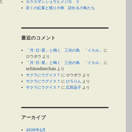
れ
カラスザンショウとメジロ Ⅱ
近くの紅葉と残り小柿 訪れる小鳥たち
れ
最近のコメント
「月･日･星」と鳴く 三光の鳥 「イカル」
に
ロウボウ
より
「月･日･星」と鳴く 三光の鳥 「イカル」
に
uchinodonchan
より
サクラにウグイス？
に
ロウボウ
より
サクラにウグイス？
に
ひろりん
より
サクラにウグイス？
に
広田晶子
より
アーカイブ
2026年4月