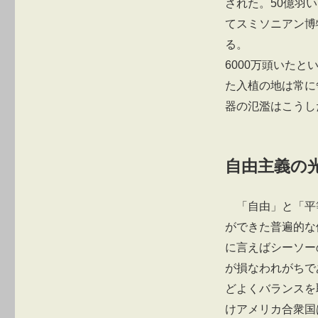
された。50億羽
てスミソニアン博
る。
6000万頭いた
た入植の地は常に
器の氾濫はこうし
自由主義の
「自由」と「平
ができた普遍的な
に言えばシーソー
が損なわれがちで
どよくバランスを
けアメリカ合衆国