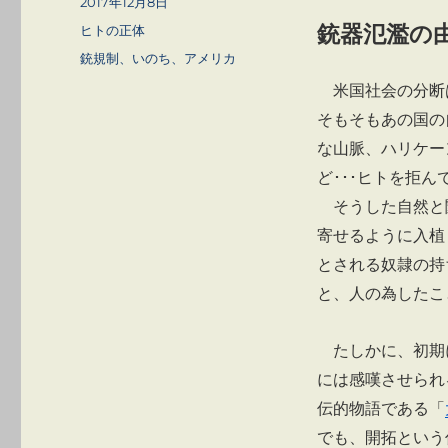
投
2017年12月8日
者
稿
カ
銃器氾濫の
ヒトの正体
日:
テ
タ
銃規制、いのち、アメリカ
ゴ
グ
米国社会の分断
リ
ー
そもそもあの国の
な山脈、ハリケー
ど･･･ヒトを拒
そうした自然と
寄せるように入植
とされる奴隷の持
と、人の為したこ
たしかに、初期
には感嘆させられ
伝的物語である「
でも、開拓という