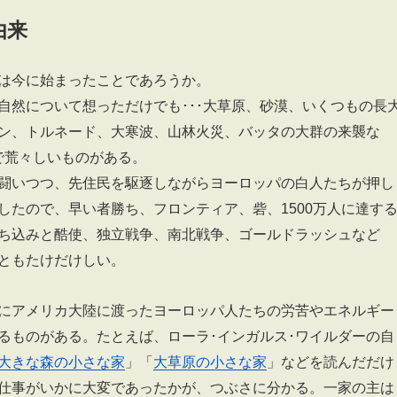
由来
は今に始まったことであろうか。
自然について想っただけでも･･･大草原、砂漠、いくつもの長
ン、トルネード、大寒波、山林火災、バッタの大群の来襲な
んで荒々しいものがある。
闘いつつ、先住民を駆逐しながらヨーロッパの白人たちが押し
したので、早い者勝ち、フロンティア、砦、1500万人に達す
ち込みと酷使、独立戦争、南北戦争、ゴールドラッシュなど
ともたけだけしい。
にアメリカ大陸に渡ったヨーロッパ人たちの労苦やエネルギー
るものがある。たとえば、ローラ･インガルス･ワイルダーの自
大きな森の小さな家
」「
大草原の小さな家
」などを読んだだけ
仕事がいかに大変であったかが、つぶさに分かる。一家の主は