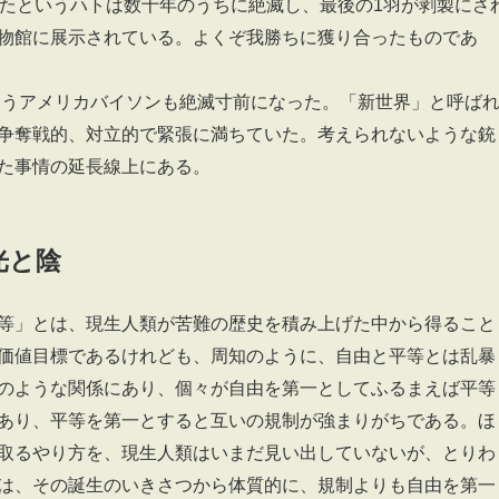
いたというハトは数十年のうちに絶滅し、最後の1羽が剥製にさ
物館に展示されている。よくぞ我勝ちに獲り合ったものであ
というアメリカバイソンも絶滅寸前になった。「新世界」と呼ば
争奪戦的、対立的で緊張に満ちていた。考えられないような銃
た事情の延長線上にある。
光と陰
等」とは、現生人類が苦難の歴史を積み上げた中から得ること
価値目標であるけれども、周知のように、自由と平等とは乱暴
のような関係にあり、個々が自由を第一としてふるまえば平等
あり、平等を第一とすると互いの規制が強まりがちである。ほ
取るやり方を、現生人類はいまだ見い出していないが、とりわ
は、その誕生のいきさつから体質的に、規制よりも自由を第一