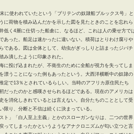
紀末に使われていたという「ブリテンの奴隷船ブルックス号」と
うに荷物を積み込んだかを示した図を見たときのことを忘れら
井低く4層に仕切った船倉に、なるほど、これは人の乗せ方で
であった。船足は速かったに違いない。積荷はとりわけ腐りや
らである。図は全体として、幼虫がぎっしりと詰まったジバチ
踏み潰したように印象された。
海に投げ込まれたが、不衛生のために全船が視力を失ってしま
を漂うことになった例もあったという。大西洋横断中の奴隷の
推定で13％とされているらしい。当時のアフリカ原住民たち
靭だったのかと感嘆させられるほどである。現在のアメリカは
史を消化しきれているとは言えない。自分たちのこととして受
い限り、分断と不信は続くに決まっている。
スト」「白人至上主義」とかのスローガンなりは、二つの世界
戻ってしまったかというようなアナクロニズムが匂い立つと言