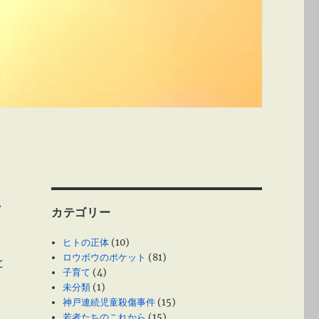
か
カテゴリー
ヒトの正体
(10)
ロウボウのポケット
(81)
と
子育て
(4)
未分類
(1)
神戸連続児童殺傷事件
(15)
若者たちのこれから
(15)