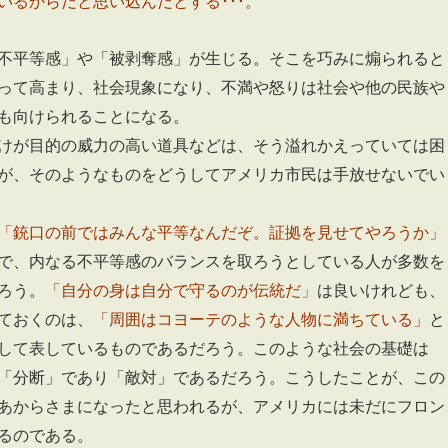
いるからだと思い込んだとする･･･。
不平等感」や「被剥奪感」が生じる。そこを巧みに煽られると
って高まり、社会現象になり、不満や怒りは社会や他の民族や
も向けられることになる。
けが目的の威力の高い道具などは、そう溢れかえっていては困
が、そのようなものをどうしてアメリカ市民は手放せないでい
「銃口の前ではみんな平等なんだぞ。証拠を見せてやろうか」
で、内なる不平等感のバランスを取ろうとしている人が多数を
ろう。
「自分の身は自分で守るのが伝統だ」
は良いけれども、
ておくのは、
「周囲はコヨーテのような人物に満ちている」
と
して表しているものであるだろう。このような社会の基礎は
「分断」であり「敵対」であるだろう。こうしたことが、この
あからさまになったと思われるが、アメリカには未だにフロン
るのである。