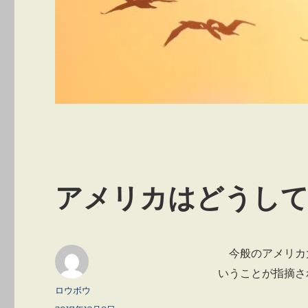
アメリカはどうして
今般のアメリカ大
いうことが指摘さ
投
ロウボウ
稿