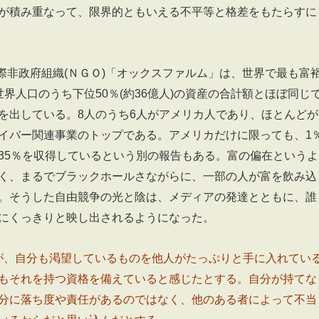
が積み重なって、限界的ともいえる不平等と格差をもたらすに
国際非政府組織(ＮＧＯ)「オックスファルム」は、世界で最も富
世界人口のうち下位50％(約36億人)の資産の合計額とほぼ同じ
を出している。8人のうち6人がアメリカ人であり、ほとんどが
イバー関連事業のトップである。アメリカだけに限っても、1
35％を収得しているという別の報告もある。富の偏在というよ
く、まるでブラックホールさながらに、一部の人が富を飲み込
。そうした自由競争の光と陰は、メディアの発達とともに、誰
にくっきりと映し出されるようになった。
人が、自分も渇望しているものを他人がたっぷりと手に入れてい
もそれを持つ資格を備えていると感じたとする。自分が持てな
分に落ち度や責任があるのではなく、他のある者によって不当