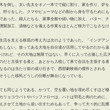
木を倒し、太い丸太をオノ一本でで縦に割り、家を作り、炉を
、狩りをした。クマやピューマなどの獣から身を守るためにも
であった。婦人たちも、家事全般や繕い物に加え、バター、チ
燻製加工、漬物などを備える作業をほとんど独力でこなさなけ
。
生活を支える根底の考え方は次のようであった。「インデアン
もしない。放ってある大地を自分達が活用してやるのだから遠
･･けれど、その大地は無限ではない。早くに入って占拠した広
のだと主張する者と、あとから入植して来て合法を主張する者
なるのは当たり前の成り行きで、西部劇映画の傑作とされる
そうした移民どうしの分断が舞台になっている。
ても同じようである。かつて、空を覆い地を埋め尽くすほど棲
カリョコウバトやバッファローは、ハトは羽毛と肉のために、
えさせて土地から追い出すためもあって、争って大々的に乱獲