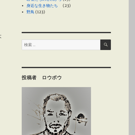
身近な生き物たち
(23)
野鳥
(123)
大
検
検
索
索:
る
投稿者 ロウボウ