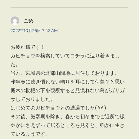
ごめ
よ
り:
2022年10月26日 7:42 AM
お疲れ様です！
ガビチョウを検索していてコチラに辿り着きまし
た。
当方、宮城県の北部山間地に居住しております。
昨年春に聴き慣れない囀りを耳にして何鳥？と思い
庭木の枇杷の下を観察すると見慣れない鳥がガサガ
サしておりました。
はじめてのガビチョウとの遭遇でした(^^)
その後、厳寒期を除き、春から初冬までご近所で賑
やかにさえずって居るところを見ると、強かに生き
ているようです。