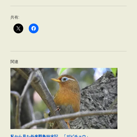
共有:
関連
私から見た外来野鳥始末記 「ガビチョウ」