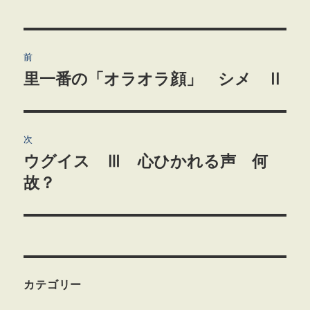
投
前
稿
里一番の「オラオラ顔」 シメ Ⅱ
前
の
ナ
投
ビ
稿:
次
ゲ
ウグイス Ⅲ 心ひかれる声 何
次
の
故？
ー
投
シ
稿:
ョ
ン
カテゴリー