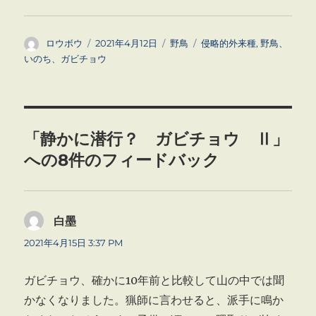
投
投
カ
タ
ロウボウ
2021年4月12日
野鳥
侵略的外来種
,
野鳥、
稿
稿
テ
グ
いのち、ガビチョウ
者
日:
ゴ
リ
ー
「静かに潜行？ ガビチョウ Ⅱ」
への8件のフィードバック
白墨
よ
り:
2021年4月15日 3:37 PM
ガビチョウ、確かに10年前と比較して山の中では聞
かなくなりました。猟師に言わせると、派手に鳴か