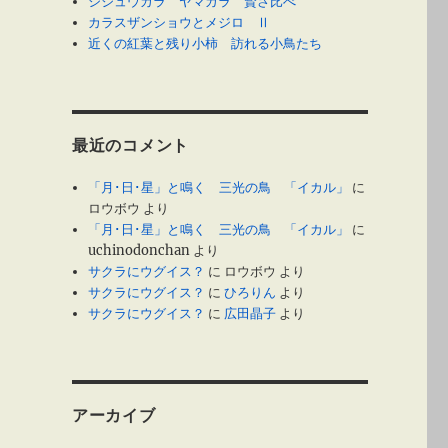
シジュウカラ ヤマガラ 賢さ比べ
カラスザンショウとメジロ Ⅱ
近くの紅葉と残り小柿 訪れる小鳥たち
最近のコメント
「月･日･星」と鳴く 三光の鳥 「イカル」
に
ロウボウ
より
「月･日･星」と鳴く 三光の鳥 「イカル」
に
uchinodonchan
より
サクラにウグイス？
に
ロウボウ
より
サクラにウグイス？
に
ひろりん
より
サクラにウグイス？
に
広田晶子
より
アーカイブ