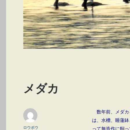
メダカ
数年前、メダカ
は、水槽、睡蓮鉢
投
ロウボウ
って無造作に飼っ