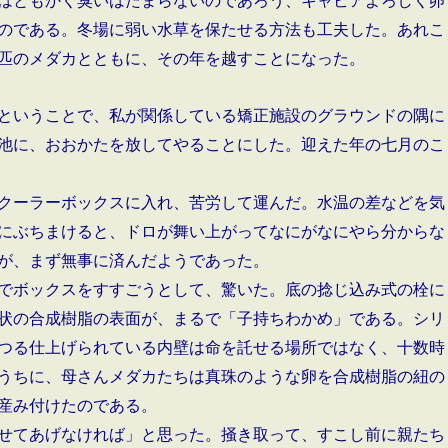
はともかく臭いはたまらないのであろう、キャビアよろしく卵
のである。冬場に弱い水草を保たせる方法も工夫した。あれこ
匹のメダカとともに、その年を越すことになった。
ということで、私が関係している矯正施設のグラウンドの隅に
池に、おおかたを放してやることにした。迎えた年の七月のこ
クーラーボックスに入れ、苦労して運んだ。水温の差などを気
にぶちまけると、ドロが舞い上がってなにがなにやら分からな
が、まず無事に済んだようであった。
でボックスをすすごうとして、驚いた。底の捻じ込み式の栓に
状の合成樹脂の表面が、まるで「子持ちわかめ」である。シリ
つる仕上げられている内壁は命を託せる場所ではなく、十数時
うちに、母さんメダカたちは真珠のような卵を合成樹脂の紐の
産み付けたのである。
せてあげなければ」と思った。掻き取って、すこし前に親たち