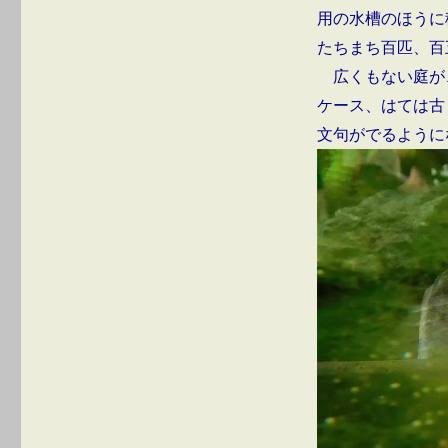
用の水槽のほうに
たちまち百匹、百
広くもない庭が
ケース、はては古
文句がでるように