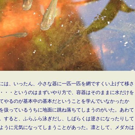
には、いったん、小さな器に一匹一匹を網ですくい上げて移さ
・・・というのはまずいやり方で、容器はそのままに水だけを
てやるのが基本中の基本だということを学んでいなかったか
を扱っているうちに地面に跳ね落ちてしまうのがいた。あわて
。すると、ふらふら泳ぎだし、しばらくは逆さになったりして
ように元気になってしまうことがあった。凛として、メダカは