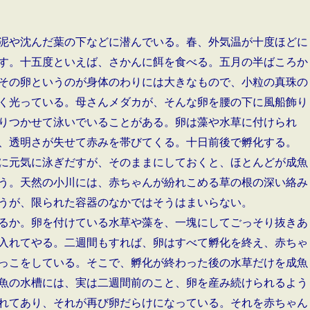
泥や沈んだ葉の下などに潜んでいる。春、外気温が十度ほどに
す。十五度といえば、さかんに餌を食べる。五月の半ばころか
その卵というのが身体のわりには大きなもので、小粒の真珠の
く光っている。母さんメダカが、そんな卵を腰の下に風船飾り
りつかせて泳いでいることがある。卵は藻や水草に付けられ
、透明さが失せて赤みを帯びてくる。十日前後で孵化する。
に元気に泳ぎだすが、そのままにしておくと、ほとんどが成魚
う。天然の小川には、赤ちゃんが紛れこめる草の根の深い絡み
うが、限られた容器のなかではそうはまいらない。
るか。卵を付けている水草や藻を、一塊にしてごっそり抜きあ
入れてやる。二週間もすれば、卵はすべて孵化を終え、赤ちゃ
っこをしている。そこで、孵化が終わった後の水草だけを成魚
魚の水槽には、実は二週間前のこと、卵を産み続けられるよう
れてあり、それが再び卵だらけになっている。それを赤ちゃん