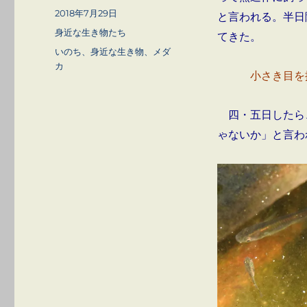
稿
投
2018年7月29日
と言われる。半日
者
稿
カ
身近な生き物たち
てきた。
日:
テ
タ
いのち、身近な生き物、メダ
ゴ
グ
カ
リ
小さき
ー
四・五日したら
ゃないか」と言わ