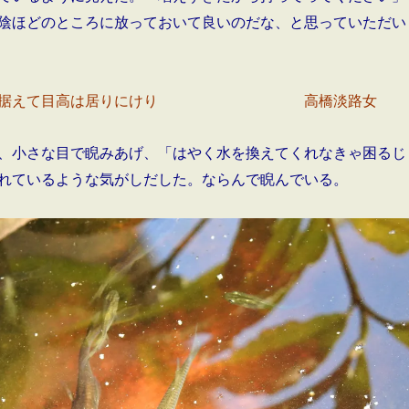
陰ほどのところに放っておいて良いのだな、と思っていただい
目を据えて目高は居りにけり 高橋淡路女
、小さな目で睨みあげ、「はやく水を換えてくれなきゃ困るじ
れているような気がしだした。ならんで睨んでいる。