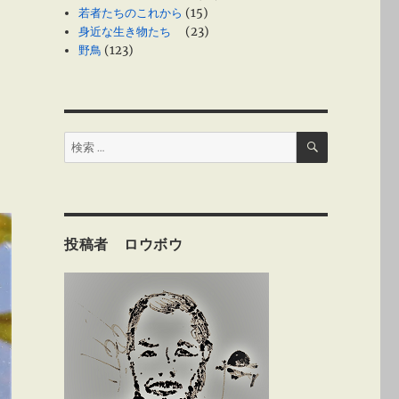
若者たちのこれから
(15)
身近な生き物たち
(23)
野鳥
(123)
検
検
索
索:
投稿者 ロウボウ