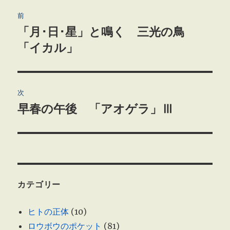
投
前
稿
「月･日･星」と鳴く 三光の鳥
前
の
「イカル」
ナ
投
ビ
稿:
ゲ
次
早春の午後 「アオゲラ」Ⅲ
次
ー
の
シ
投
稿:
ョ
ン
カテゴリー
ヒトの正体
(10)
ロウボウのポケット
(81)