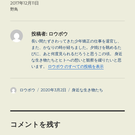
2017年12月11日
野鳥
投稿者:
ロウボウ
長い間たずさわってきた少年矯正の仕事を退官し、
また、かなりの時が経ちました。夕焼けを眺めるた
びに、あと何度見られるだろうと思うこの頃。 身近
な生き物たちとヒトへの想いと観察を綴りたいと思
います。
ロウボウ のすべての投稿を表示
投
投
カ
ロウボウ
2020年3月2日
身近な生き物たち
稿
稿
テ
者
日:
ゴ
リ
ー
コメントを残す